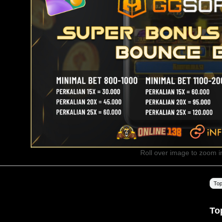
Roll over image to zoom i
Top
To