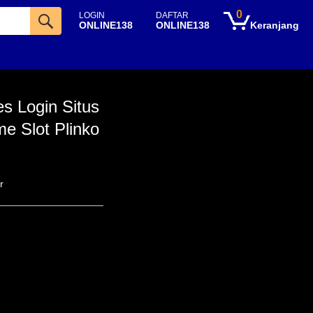
0
LOGIN
DAFTAR
ONLINE138
ONLINE138
Keranjang
s Login Situs
 Slot Plinko
r